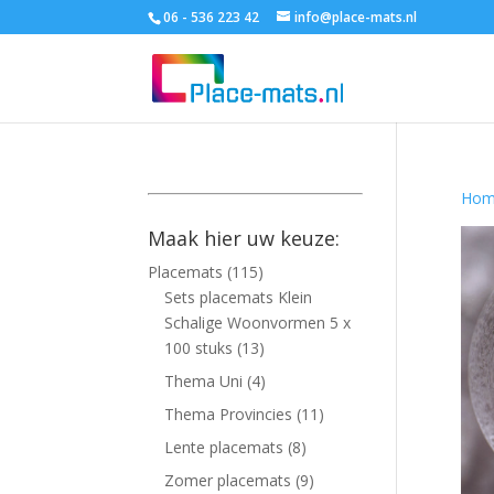
06 - 536 223 42
info@place-mats.nl
Hom
Maak hier uw keuze:
Placemats
(115)
Sets placemats Klein
Schalige Woonvormen 5 x
100 stuks
(13)
Thema Uni
(4)
Thema Provincies
(11)
Lente placemats
(8)
Zomer placemats
(9)