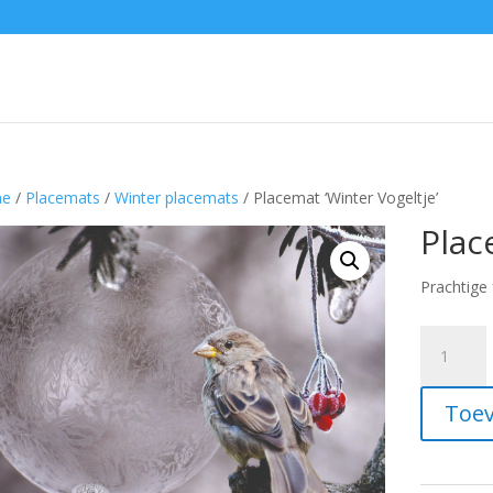
e
/
Placemats
/
Winter placemats
/ Placemat ‘Winter Vogeltje’
Plac
Prachtige 
Placemat
'Winter
Vogeltje'
Toev
aantal