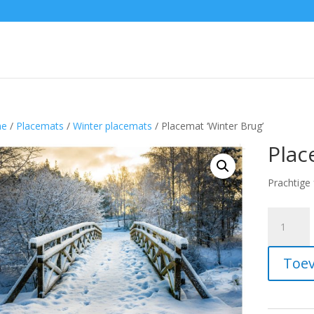
e
/
Placemats
/
Winter placemats
/ Placemat ‘Winter Brug’
Plac
Prachtige 
Placemat
'Winter
Brug'
Toev
aantal