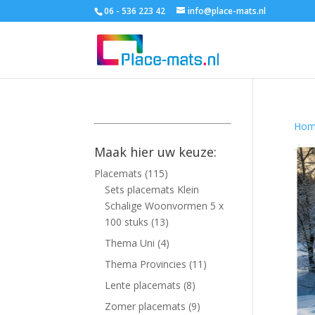
06 - 536 223 42
info@place-mats.nl
Hom
Maak hier uw keuze:
Placemats
(115)
Sets placemats Klein
Schalige Woonvormen 5 x
100 stuks
(13)
Thema Uni
(4)
Thema Provincies
(11)
Lente placemats
(8)
Zomer placemats
(9)