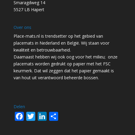
Smaragdweg 14
5527 LB Hapert
Over ons
Place-mats.nl is trendsetter op het gebied van
placemats in Nederland en België. Wij staan voor
kwaliteit en betrouwbaarheid.
Daarnaast hebben wij ook oog voor het milieu; onze
placemats worden gedrukt op papier met het FSC
keurmerk. Dat wil zeggen dat het papier gemaakt is
van hout uit verantwoord beheerde bossen.
Delen
F
T
L
D
a
w
i
e
c
i
n
l