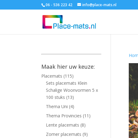
06 - 536 223 42
info@place-mats.nl
Hom
Maak hier uw keuze:
Placemats
(115)
Sets placemats Klein
Schalige Woonvormen 5 x
100 stuks
(13)
Thema Uni
(4)
Thema Provincies
(11)
Lente placemats
(8)
Zomer placemats
(9)