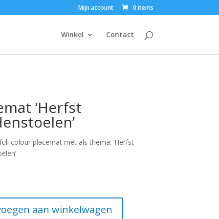
Mijn account
0 items
Winkel
Contact
emat ‘Herfst
enstoelen’
full colour placemat met als thema: ‘Herfst
elen’
elen'
oegen aan winkelwagen