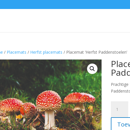
e
/
Placemats
/
Herfst placemats
/ Placemat ‘Herfst Paddenstoelen’
Plac
Padd
Prachtige 
Paddensto
Placemat
'Herfst
Paddensto
Toev
aantal