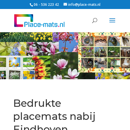
90 designs beschikbaar
06 - 536 223 42
info@place-mats.nl
Papier met FSC-keurmerk
Bedrukte
placemats nabij
Eindhoven